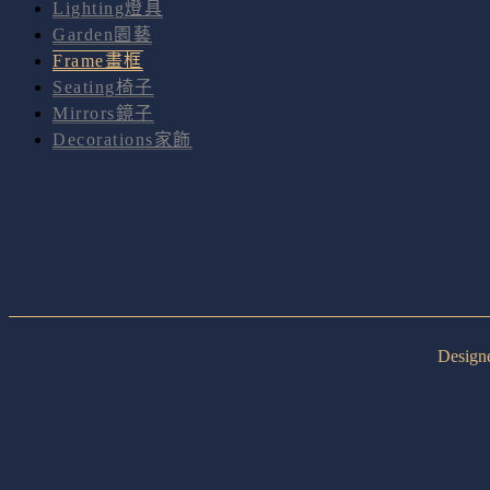
Lighting燈具
Garden園藝
Frame畫框
Seating椅子
Mirrors鏡子
Decorations家飾
Desig