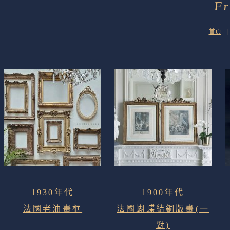
F
首頁
1930年代
1900年代
法國老油畫框
法國蝴蝶結銅版畫(一
對)