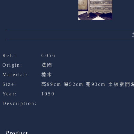
Ref.:
C056
Origin:
法國
Material:
橡木
Size:
高99cm 深52cm 寬93cm 桌板張開
Year:
1950
Description:
Product