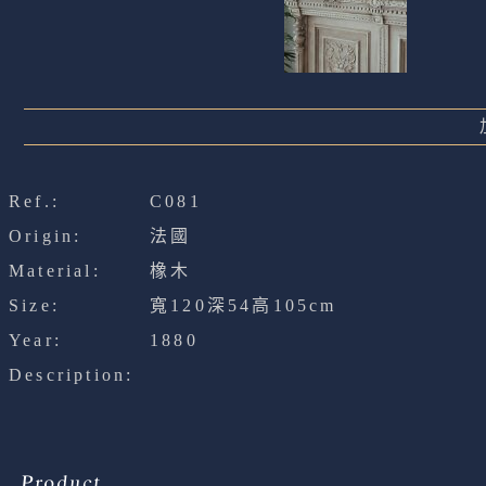
Ref.:
C081
Origin:
法國
Material:
橡木
Size:
寬120深54高105cm
Year:
1880
Description:
Product