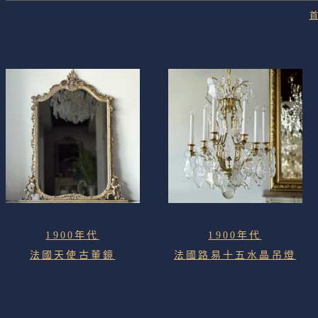
首
1900年代
1900年代
法國天使古董鏡
法國路易十五水晶吊燈