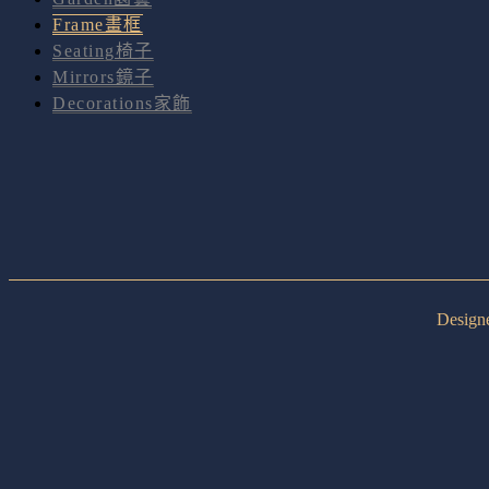
Frame畫框
Seating椅子
Mirrors鏡子
Decorations家飾
Desig